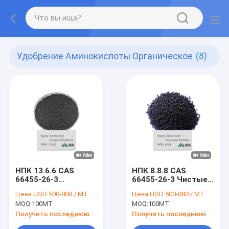
Удобрение Аминокислоты Органическое
(8)
НПК 13.6.6 CAS
НПК 8.8.8 CAS
66455-26-3
66455-26-3 Чистые
Органические
органические
Цена:
USD 500-800 / MT
Цена:
USD 500-800 / MT
удобрения
удобрения для
MOQ:
100MT
MOQ:
100MT
Экологически
органического
чистые почвенные
садоводства и
Получить последнюю цену
Получить последнюю цену
улучшители для
сельского