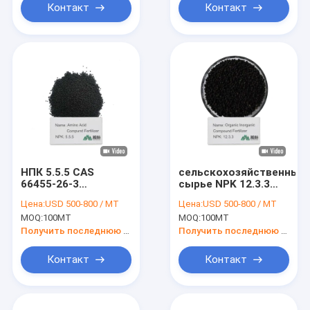
пышных
хозяйства
Контакт
Контакт
ландшафтов и
богатых урожаев
НПК 5.5.5 CAS
сельскохозяйственный
66455-26-3
сырье NPK 12.3.3
Природные
CAS 66455-26-3
Цена:
USD 500-800 / MT
Цена:
USD 500-800 / MT
органические
удобрения
MOQ:
100MT
MOQ:
100MT
удобрения для
органические
сбалансированных
растения для
Получить последнюю цену
Получить последнюю цену
экосистем и
процветающих
продуктивных ферм
садов
Контакт
Контакт