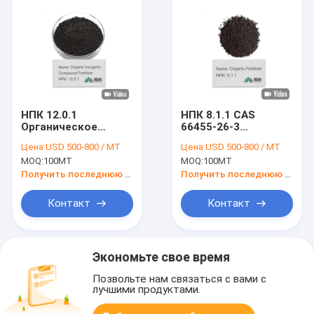
НПК 12.0.1
НПК 8.1.1 CAS
Органическое
66455-26-3
водорастворимое
Органические
Цена:
USD 500-800 / MT
Цена:
USD 500-800 / MT
удобрение CAS
удобрения
MOQ:
100MT
MOQ:
100MT
66455-26-3 для
Природные
здоровой почвы и
питательные
Получить последнюю цену
Получить последнюю цену
обильных культур
вещества для
процветания
Контакт
Контакт
растений и
устойчивой
сельскохозяйственной
практики
Экономьте свое время
Позвольте нам связаться с вами с
лучшими продуктами.