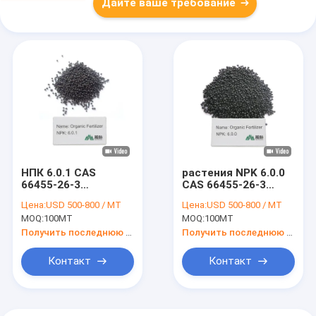
Дайте ваше требование
НПК 6.0.1 CAS
растения NPK 6.0.0
66455-26-3
CAS 66455-26-3
Пищевые сырьевые
Органическое
Цена:
USD 500-800 / MT
Цена:
USD 500-800 / MT
материалы
удобрение
MOQ:
100MT
MOQ:
100MT
удобрения
натуральная
Органические
формула
Получить последнюю цену
Получить последнюю цену
удобрения для
плодородие длится
растений
9 месяцев
Контакт
Контакт