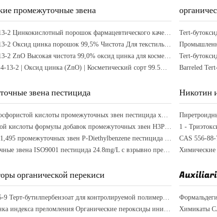
кие промежуточные звена
органиче
CAS 1314-13-2 Цинкокислотный порошок фармацевтического качества 99,5% чистоты
Tert-бутокс
CAS 1314-13-2 Оксид цинка порошок 99,5% Чистота Для текстильных и кожевенных применений
Промышленны
CAS 1314-13-2 ZnO Высокая чистота 99,0% оксид цинка для косметических применений
CAS № 1314-13-2 | Оксид цинка (ZnO) | Косметический сорт 99.5% | Для производства солнцезащитных средств
точные звена пестицида
Никотин 
Добавки фосфористой кислоты промежуточных звен пестицида химические для пластиковых стабилизаторов
Фосфористой кислоты формулы добавок промежуточных звен H3PO3 пестицида гигроскопичность химической сильная
R.I. N20/D 1,495 промежуточных звен P-Diethylbenzene пестицида C10H14 (LIT.)
промежуточные звена ISO9001 пестицида 24.8mg/L с взрывно предельным значением 0,8% (v)
Химические
оры органической перекиси
Auxiliari
CAS 614-45-9 Терт-бутилпербензоат для контролируемой полимеризации радикалов
1.5282 оценка индекса преломления Органические пероксиды инициаторы для лучших показателей