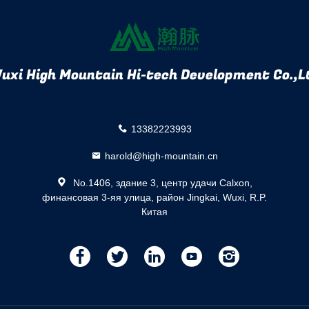
uxi High Mountain Hi-tech Development Co.,L
13382223993
harold@high-mountain.cn
No.1406, здание 3, центр удачи Calxon,
финансовая 3-яя улица, район Jingkai, Wuxi, R.P.
Китая
描
描
描
描
描