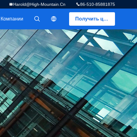
Harold@high-Mountain.cn
86-510-85881875
 Компании
Получить цитату
描述
描述