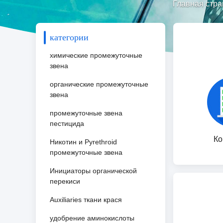
Главная стра
категории
химические промежуточные
звена
органические промежуточные
звена
промежуточные звена
пестицида
Ко
Никотин и Pyrethroid
промежуточные звена
Инициаторы органической
перекиси
Auxiliaries ткани крася
удобрение аминокислоты