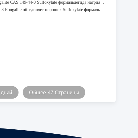
Белизна Rongalite CAS 149-44-0 Sulfoxylate формальдегида натрия шишки c
CAS 6035-47-8 Rongalite объединяет порошок Sulfoxylate формальдегида натрия кристаллический
едний
Общее 47 Страницы