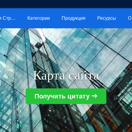
Главная Страница
Категории
Продукция
Ресурсы
О
Карта сайта
Получить цитату