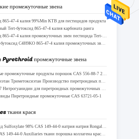
ские промежуточные звена
ид 865-47-4 калия 99%Min KTB для пестицидов продукта
й Tert-бутоксид 865-47-4 калия карбоната ранга
Tert-бутоксид 865-47-4 калия промежуточных звен пестицида Tert-Butanolate
Barreled Tert-бутоксид C4H9KO 865-47-4 калия промежуточных звен пестицида Gvs-111
и Pyrethroid промежуточные звена
Пиретроидные промежуточные продукты порошок CAS 556-88-7 239°C Точка плавления
1 - Триэтоксиэтан Триметоксиэтан Производство пиретроидных промежуточных продуктов
CAS 556-88-7 Нитрогуанидин для пиретроидных промежуточных продуктов негигроскопический
 виды Пиретроидные промежуточные CAS 63721-05-1
es ткани крася
Формальдегид Sulfoxylate 98% CAS 149-44-0 натрия натрия Rongalite/c Poudre
Химикаты CAS 149-44-0 Auxiliaries ткани порошка коллагена крася неорганические