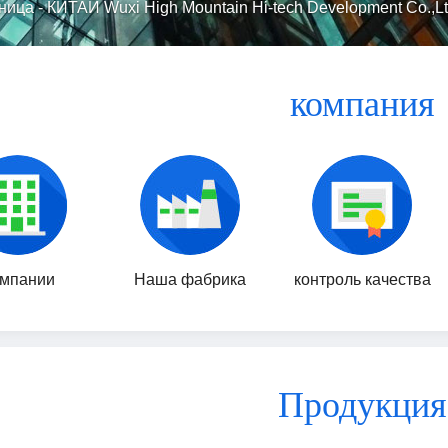
ница
-
КИТАЙ Wuxi High Mountain Hi-tech Development Co.,Lt
компания
мпании
Наша фабрика
контроль качества
Продукция