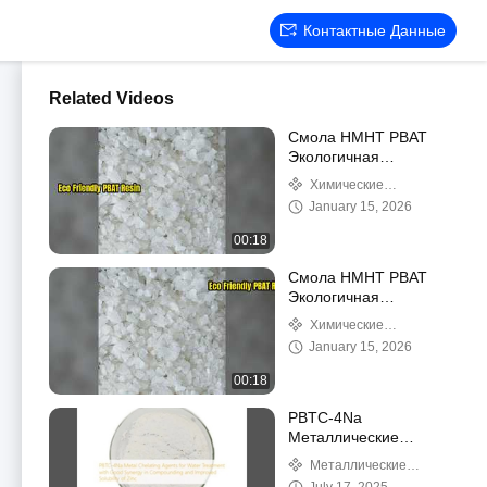
Контактные Данные
Related Videos
Смола HMHT PBAT
Экологичная
альтернатива ПВХ
Химические
промежуточные продукты
January 15, 2026
00:18
Смола HMHT PBAT
Экологичная
альтернатива ПВХ
Химические
промежуточные продукты
January 15, 2026
00:18
PBTC-4Na
Металлические
хелатирующие агенты
Металлические
для очистки воды с
хелатирующие агенты