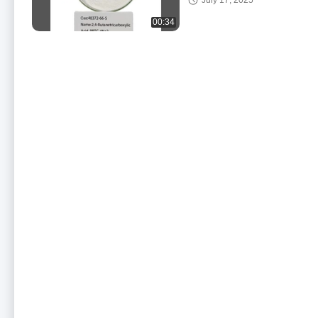
July 17, 2025
хорошей синергией в
соединении и
00:34
улучшенной
растворимостью цинка