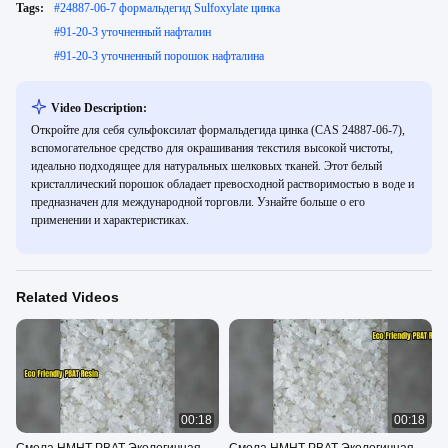
Tags:
#
24887-06-7 формальдегид Sulfoxylate цинка
#
91-20-3 уточненный нафталин
#
91-20-3 уточненный порошок нафталина
Video Description:
Откройте для себя сульфоксилат формальдегида цинка (CAS 24887-06-7),
вспомогательное средство для окрашивания текстиля высокой чистоты,
идеально подходящее для натуральных шелковых тканей. Этот белый
кристаллический порошок обладает превосходной растворимостью в воде и
предназначен для международной торговли. Узнайте больше о его
применении и характеристиках.
Related Videos
00:18
00:18