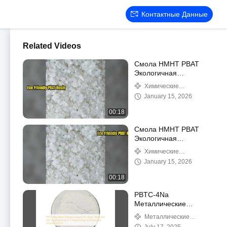
Контактные Данные
Related Videos
Смола HMHT PBAT
Экологичная
альтернатива ПВХ
Химические
промежуточные продукты
January 15, 2026
00:18
Смола HMHT PBAT
Экологичная
альтернатива ПВХ
Химические
промежуточные продукты
January 15, 2026
00:18
PBTC-4Na
Металлические
хелатирующие агенты
Металлические
для очистки воды с
хелатирующие агенты