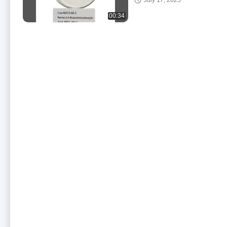
July 17, 2025
хорошей синергией в
соединении и
00:34
улучшенной
растворимостью цинка