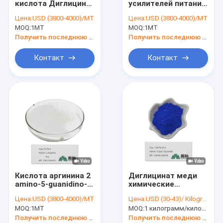
кислота Диглицин
усилителей питания
Инициаторы органической перекиси
Гли-Гли Н-Глицил-
диглицина
Цена:
USD (3800-4000)/MT
Цена:
USD (3800-4000)/MT
глицин Порошок
глицилглицина КАС
MOQ:
Auxiliaries ткани крася
1MT
MOQ:
1MT
Кас 25167-62-8
556-50-3 К4Х8Н2О3
Медный глицин
Глы Диглицине
Получить последнюю цену
Получить последнюю цену
удобрение аминокислоты органическое
Контакт
Контакт
Смола PBAT
Агенты металла хелатируя
Химические добавки
пищевые добавки
Кислота аргинина 2
Диглицинат меди
amino-5-guanidino-
химические
pentanoic CAS 74-
промежуточные
Цена:
USD (3800-4000)/MT
Цена:
USD (30-43)/ Kilogram
79-3 C6H14N4O2 Arg
вещества глицинат
MOQ:
1MT
MOQ:
1 килограмм/килограмм
H-Arg-OH L-аргинина
меди CAS 13479-54-
4 C4H8CuN2O4
Получить последнюю цену
Получить последнюю цену