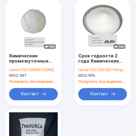
Химические
Срок годности 2
промежуточные
года Химические
вещества гидролиз
промежуточные
Цена:
USD (20000-25000)/MT
Цена:
USD (20-50)/ Kilogram
тертобутоксида
продукты Merck
MOQ:
1MT
MOQ:
99%
калия 865-47-4 с
9367
сертификацией
Получить последнюю цену
Получить последнюю цену
Контакт
Контакт