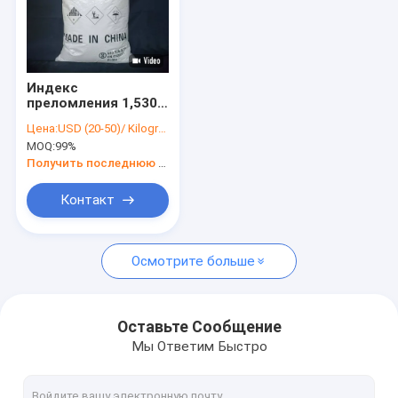
Индекс
преломления 1,5300
99% Химические
Цена:
USD (20-50)/ Kilogram
промежуточные
MOQ:
99%
вещества Белый
порошок
Получить последнюю цену
Контакт
Осмотрите больше
Оставьте Сообщение
Мы Ответим Быстро