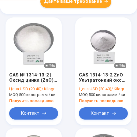
Дайте ваше требование
CAS № 1314-13-2 |
CAS 1314-13-2 ZnO
Оксид цинка (ZnO) |
Ультратонкий оксид
Химический
цинка порошок
Цена:
USD (20-40)/ Kilogram
Цена:
USD (20-40)/ Kilogram
промежуточный
99,0% для средств
MOQ:
500 килограмм / килограмм
MOQ:
500 килограмм / килограмм
продукт для
по уходу за кожей
промышленного
Получить последнюю цену
Получить последнюю цену
использования
Контакт
Контакт