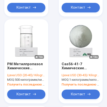
Контакт
Контакт
PM Метилпропазол
Cas56-41-7
Химические
Химические
промежуточные
промежуточные
Цена:
USD (20-40)/ Kilogram
Цена:
USD (30-43)/ Kilogram
вещества
вещества L-аланин
MOQ:
500 килограмм/килограммов
MOQ:
1 килограмм/килограмм
Метоксипропанол
H-Ala-Oh L-2-
CAS 107-98-2
аминопропионовая
Получить последнюю цену
Получить последнюю цену
C4H10O2
кислота Аланин
Контакт
Контакт