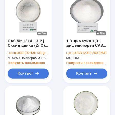
CAS №: 1314-13-2 |
1,3-диметил-1,3-
Оксид цинка (ZnO) |
дифенилюрея CAS
Высокая чистота
611-92-7 C15H16N2O
Цена:
USD (20-40)/ Kilogram
Цена:
USD (2000-2500)/MT
99.7% | Подходит
Централит II
MOQ:
500 килограмм / килограмм
MOQ:
1MT
для электронных
Химические
компонентов
промежуточные
Получить последнюю цену
Получить последнюю цену
продукты
Контакт
Контакт
Дом
Продукты
Ролики