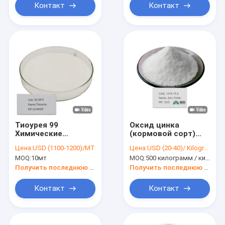
Контакт
Контакт
Тиоурея 99
Оксид цинка
Химические
(кормовой сорт)
промежуточные
95,0% мин. для
Цена:
USD (1100-1200)/MT
Цена:
USD (20-40)/ Kilogram
вещества CAS 62-
питания животных
MOQ:
10мт
MOQ:
500 килограмм / килограмм
56-6 CH4N2S
Органические
Получить последнюю цену
Получить последнюю цену
промежуточные
вещества
Контакт
Контакт