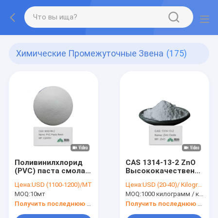
Химические Промежуточные Звена
(175)
Поливинилхлорид
CAS 1314-13-2 ZnO
(PVC) паста смола
Высококачественный
9002-86-2 C2H3Cl
оксид цинка для
Цена:
USD (1100-1200)/MT
Цена:
USD (20-40)/ Kilogram
PVC PVC смола
производства
MOQ:
10мт
MOQ:
1000 килограмм / килограмм
резиновых
керамических шин
Получить последнюю цену
Получить последнюю цену
75%