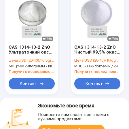
CAS 1314-13-2 ZnO
CAS 1314-13-2 ZnO
Ультратонкий оксид
Чистый 99,5% окись
цинка 99,5% для
цинка порошок для
Цена:
USD (20-40)/ Kilogram
Цена:
USD (20-40)/ Kilogram
прозрачной защиты
красок и покрытий
MOQ:
500 килограмм / килограмм
MOQ:
500 килограмм / килограмм
от
ультрафиолетовых
Получить последнюю цену
Получить последнюю цену
лучей
Контакт
Контакт
Экономьте свое время
Позвольте нам связаться с вами с
лучшими продуктами.