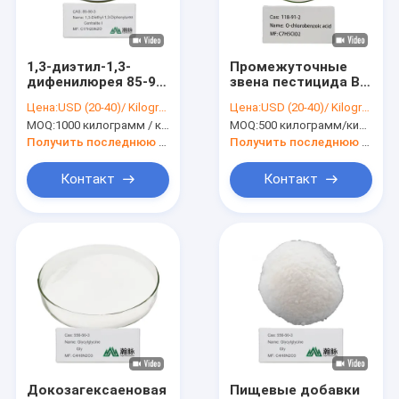
О нас
Путешествие фабрики
1,3-диэтил-1,3-
Промежуточные
дифенилюрея 85-98-
звена пестицида Bo
Проверка качества
3 C17H20N2O
0021 Al C7h5clo2
Цена:
USD (20-40)/ Kilogram
Цена:
USD (20-40)/ Kilogram
Централит I
Cas 118-91-2 O-
MOQ:
1000 килограмм / килограмм
MOQ:
500 килограмм/килограммов
Химические
Chlorobenzoic
Свяжитесь мы
добавки
кисловочные
Получить последнюю цену
Получить последнюю цену
Новости
Контакт
Контакт
химические промежуточные звена
органические промежуточные звена
промежуточные звена пестицида
Никотин и Pyrethroid промежуточные звена
Докозагексаеновая
Пищевые добавки